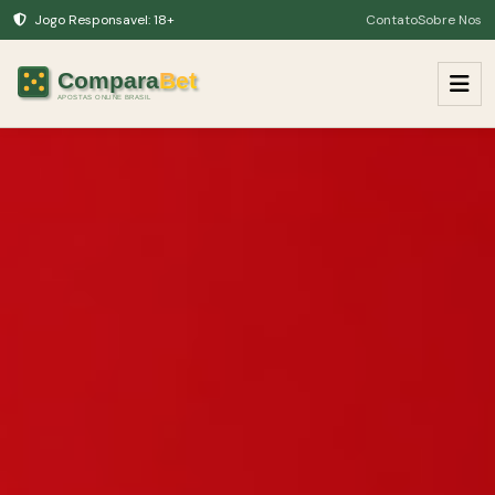
Contato
Sobre Nos
Jogo Responsavel: 18+