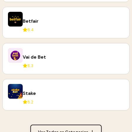
Betfair
8.4
Vai de Bet
8.3
Stake
8.2
Ver Todas as Categorias