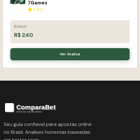
7Games
9.7/10
BONUS
R$ 240
Ver Analise
Seu guia confiavel para apostas online
no Brasil. Analises honestas baseadas
em testes reais.