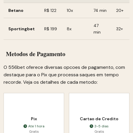
Betano
R$ 122
10x
74 min
20+
47
Sportingbet
R$ 199
8x
32+
min
Metodos de Pagamento
O 556bet oferece diversas opcoes de pagamento, com
destaque para o Pix que processa saques em tempo
recorde. Veja os detalhes de cada metodo:
Pix
Cartao de Credito
Ate 1 hora
3-5 dias
Gratis
Gratis