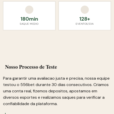
180min
128+
SAQUE MEDIO
EVENTOS/DIA
Nosso Processo de Teste
Para garantir uma avaliacao justa e precisa, nossa equipe
testou o 556bet durante 30 dias consecutivos. Criamos
uma conta real, fizemos depositos, apostamos em
diversos esportes e realizamos saques para verificar a
confiabilidade da plataforma.