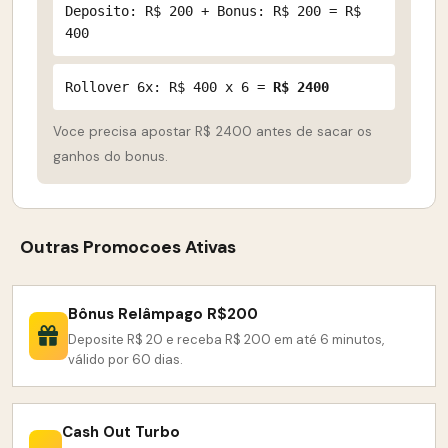
Deposito: R$ 200 + Bonus: R$ 200 = R$
400
Rollover 6x: R$ 400 x 6 =
R$ 2400
Voce precisa apostar R$ 2400 antes de sacar os
ganhos do bonus.
Outras Promocoes Ativas
Bônus Relâmpago R$200
Deposite R$ 20 e receba R$ 200 em até 6 minutos,
válido por 60 dias.
Cash Out Turbo