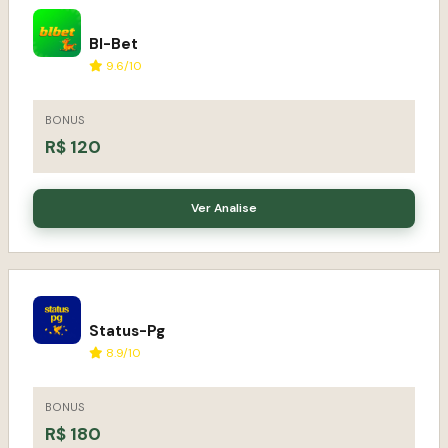
Bl-Bet
9.6/10
BONUS
R$ 120
Ver Analise
Status-Pg
8.9/10
BONUS
R$ 180