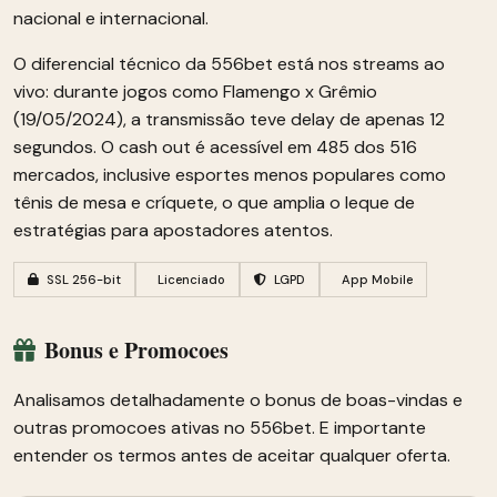
nacional e internacional.
O diferencial técnico da 556bet está nos streams ao
vivo: durante jogos como Flamengo x Grêmio
(19/05/2024), a transmissão teve delay de apenas 12
segundos. O cash out é acessível em 485 dos 516
mercados, inclusive esportes menos populares como
tênis de mesa e críquete, o que amplia o leque de
estratégias para apostadores atentos.
SSL 256-bit
Licenciado
LGPD
App Mobile
Bonus e Promocoes
Analisamos detalhadamente o bonus de boas-vindas e
outras promocoes ativas no 556bet. E importante
entender os termos antes de aceitar qualquer oferta.