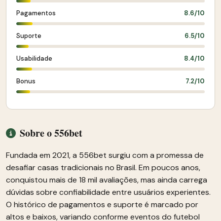
Pagamentos
8.6/10
Suporte
6.5/10
Usabilidade
8.4/10
Bonus
7.2/10
Sobre o 556bet
Fundada em 2021, a 556bet surgiu com a promessa de
desafiar casas tradicionais no Brasil. Em poucos anos,
conquistou mais de 18 mil avaliações, mas ainda carrega
dúvidas sobre confiabilidade entre usuários experientes.
O histórico de pagamentos e suporte é marcado por
altos e baixos, variando conforme eventos do futebol