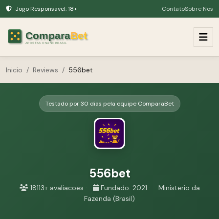
Contato
Sobre Nos
Jogo Responsavel: 18+
Inicio
Reviews
556bet
Testado por 30 dias pela equipe ComparaBet
556bet
18113+ avaliacoes ·
Fundado: 2021 ·
Ministerio da
Fazenda (Brasil)