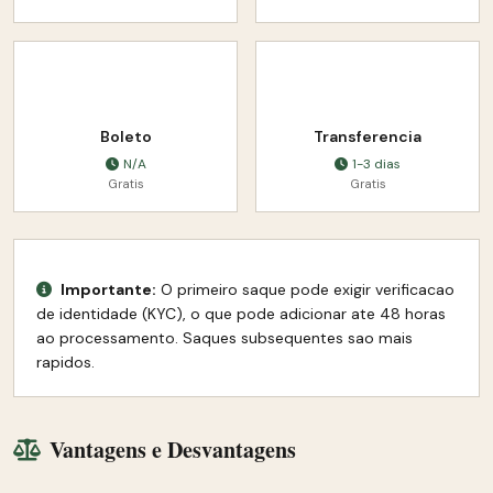
Boleto
Transferencia
N/A
1-3 dias
Gratis
Gratis
Importante:
O primeiro saque pode exigir verificacao
de identidade (KYC), o que pode adicionar ate 48 horas
ao processamento. Saques subsequentes sao mais
rapidos.
Vantagens e Desvantagens