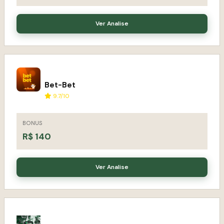
Ver Analise
Bet-Bet
9.7/10
BONUS
R$ 140
Ver Analise