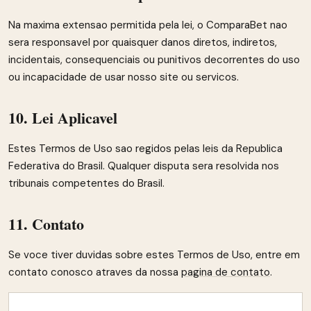
Na maxima extensao permitida pela lei, o ComparaBet nao
sera responsavel por quaisquer danos diretos, indiretos,
incidentais, consequenciais ou punitivos decorrentes do uso
ou incapacidade de usar nosso site ou servicos.
10. Lei Aplicavel
Estes Termos de Uso sao regidos pelas leis da Republica
Federativa do Brasil. Qualquer disputa sera resolvida nos
tribunais competentes do Brasil.
11. Contato
Se voce tiver duvidas sobre estes Termos de Uso, entre em
contato conosco atraves da nossa
pagina de contato
.