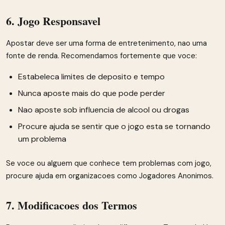
6. Jogo Responsavel
Apostar deve ser uma forma de entretenimento, nao uma
fonte de renda. Recomendamos fortemente que voce:
Estabeleca limites de deposito e tempo
Nunca aposte mais do que pode perder
Nao aposte sob influencia de alcool ou drogas
Procure ajuda se sentir que o jogo esta se tornando
um problema
Se voce ou alguem que conhece tem problemas com jogo,
procure ajuda em organizacoes como Jogadores Anonimos.
7. Modificacoes dos Termos