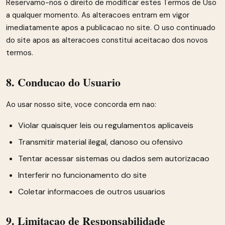
Reservamo-nos o direito de modificar estes Termos de Uso
a qualquer momento. As alteracoes entram em vigor
imediatamente apos a publicacao no site. O uso continuado
do site apos as alteracoes constitui aceitacao dos novos
termos.
8. Conducao do Usuario
Ao usar nosso site, voce concorda em nao:
Violar quaisquer leis ou regulamentos aplicaveis
Transmitir material ilegal, danoso ou ofensivo
Tentar acessar sistemas ou dados sem autorizacao
Interferir no funcionamento do site
Coletar informacoes de outros usuarios
9. Limitacao de Responsabilidade