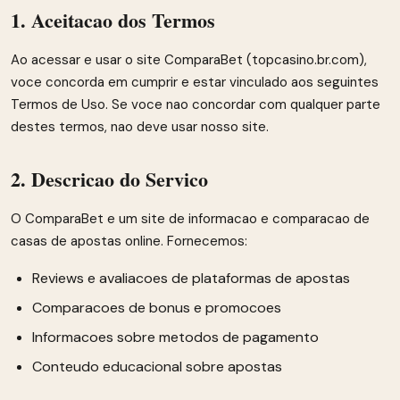
1. Aceitacao dos Termos
Ao acessar e usar o site ComparaBet (topcasino.br.com),
voce concorda em cumprir e estar vinculado aos seguintes
Termos de Uso. Se voce nao concordar com qualquer parte
destes termos, nao deve usar nosso site.
2. Descricao do Servico
O ComparaBet e um site de informacao e comparacao de
casas de apostas online. Fornecemos:
Reviews e avaliacoes de plataformas de apostas
Comparacoes de bonus e promocoes
Informacoes sobre metodos de pagamento
Conteudo educacional sobre apostas