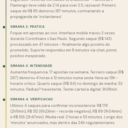
Flamengo teve odds de 2.14 para over 2.5, razoavel. Primeiro
saque de R$ 85 demorou 187 minutos, contrariando a
propaganda de 'instantaneo'.
SEMANA 2: PRATICA
Foquei em apostas ao vivo. Interface mobile travou 3 vezes
durante Corinthians x Sao Paulo. Segundo saque (R$ 143)
processado em 47 minutos - finalmente algo proximo do
prometido. Suporte respondeu em 8 minutos via chat, ponto
positivo inesperado.
SEMANA 3: INTENSIDADE
Aumentei frequencia: 17 apostas na semana. Terceiro saque (R$
267) demorou 4 horas e 12 minutos numa sexta-feira as 19h -
horario critico. Quarto saque (R$ 94) no domingo de manha: 52
minutos. Padrao? Inexistente. Testei carteira digital: 3h38min.
SEMANA 4: VERIFICACAO
Ultimos 4 saques para confirmar inconsistencia: R$ 178
(2h11min), R$ 312 (6h23min - recorde negativo), R$ 89 (1h04min)
e R$ 156 (2h47min). Media real: 2 horas e 53 minutos. Longe dos
'minutos' anunciados, mas dentro das 24h regulamentares.