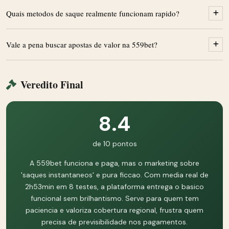
Quais metodos de saque realmente funcionam rapido?
Vale a pena buscar apostas de valor na 559bet?
Veredito Final
8.4
de 10 pontos
A 559bet funciona e paga, mas o marketing sobre
'saques instantaneos' e pura ficcao. Com media real de
2h53min em 8 testes, a plataforma entrega o basico
funcional sem brilhantismo. Serve para quem tem
paciencia e valoriza cobertura regional, frustra quem
precisa de previsibilidade nos pagamentos.