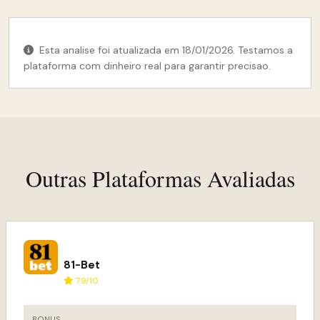
Esta analise foi atualizada em 18/01/2026. Testamos a
plataforma com dinheiro real para garantir precisao.
Outras Plataformas Avaliadas
81-Bet
7.9/10
BONUS