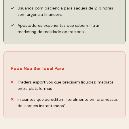
Usuarios com paciencia para saques de 2-3 horas
sem urgencia financeira
Apostadores experientes que sabem filtrar
marketing de realidade operacional
Pode Nao Ser Ideal Para
Traders esportivos que precisam liquidez imediata
entre plataformas
Iniciantes que acreditam literalmente em promessas
de 'saques instantaneos'