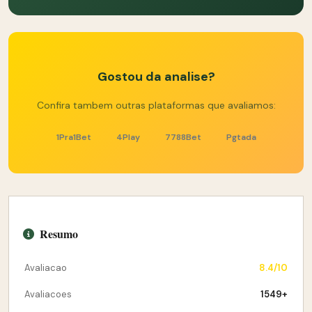
Gostou da analise?
Confira tambem outras plataformas que avaliamos:
1Pra1Bet
4Play
7788Bet
Pgtada
Resumo
Avaliacao
8.4/10
Avaliacoes
1549+