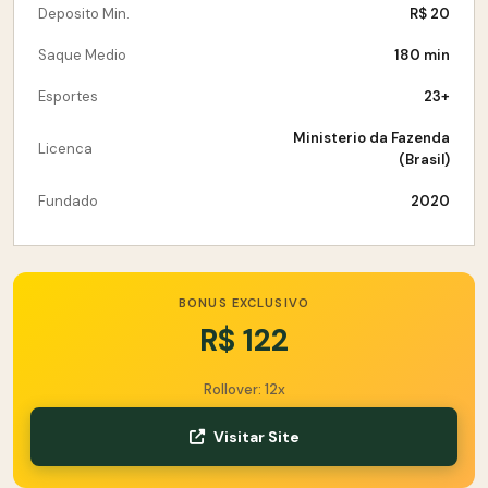
Deposito Min.
R$ 20
Saque Medio
180 min
Esportes
23+
Ministerio da Fazenda
Licenca
(Brasil)
Fundado
2020
BONUS EXCLUSIVO
R$ 122
Rollover: 12x
Visitar Site