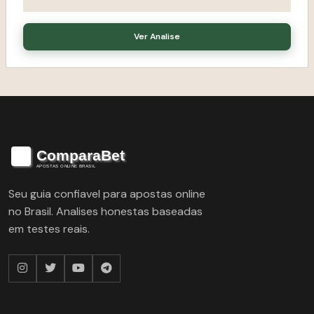
Ver Analise
Seu guia confiavel para apostas online
no Brasil. Analises honestas baseadas
em testes reais.