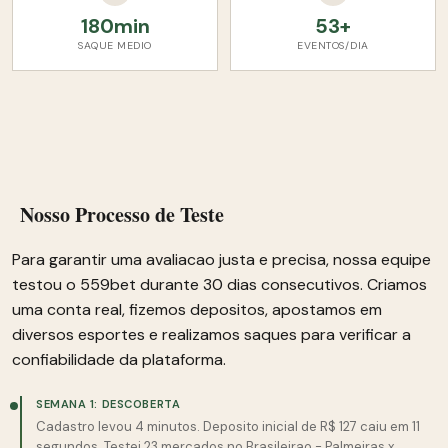
180min
53+
SAQUE MEDIO
EVENTOS/DIA
Nosso Processo de Teste
Para garantir uma avaliacao justa e precisa, nossa equipe
testou o 559bet durante 30 dias consecutivos. Criamos
uma conta real, fizemos depositos, apostamos em
diversos esportes e realizamos saques para verificar a
confiabilidade da plataforma.
SEMANA 1: DESCOBERTA
Cadastro levou 4 minutos. Deposito inicial de R$ 127 caiu em 11
segundos. Testei 23 mercados no Brasileirao - Palmeiras x