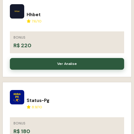
Hhbet
7.6/10
BONUS
R$ 220
Ver Analise
Status-Pg
8.9/10
BONUS
R$ 180