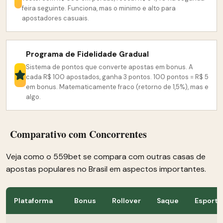
feira seguinte. Funciona, mas o minimo e alto para
apostadores casuais.
Programa de Fidelidade Gradual
Sistema de pontos que converte apostas em bonus. A
cada R$ 100 apostados, ganha 3 pontos. 100 pontos = R$ 5
em bonus. Matematicamente fraco (retorno de 1,5%), mas e
algo.
Comparativo com Concorrentes
Veja como o 559bet se compara com outras casas de
apostas populares no Brasil em aspectos importantes.
Plataforma
Bonus
Rollover
Saque
Esporte