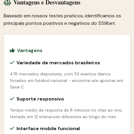
Vantagens e Desvantagens
Baseado em nossos testes praticos, identificamos os
principais pontos positivos e negativos do 559bet:
Vantagens
Variedade de mercados brasileiros
478 mercados disponiveis, com 53 eventos diarios
focados em futebol nacional - encontrei ate apostas em
Serie C
Suporte responsivo
Tempo medio de resposta de 8 minutos no chat ao vivo,
testado em 12 interacoes diferentes ao longo do mes
Interface mobile funcional