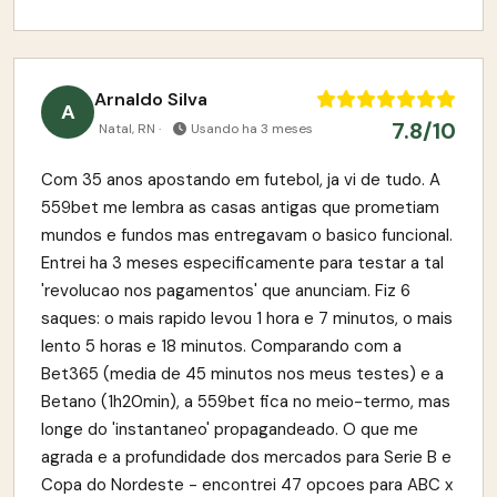
Arnaldo Silva
A
7.8/10
Natal, RN ·
Usando ha 3 meses
Com 35 anos apostando em futebol, ja vi de tudo. A
559bet me lembra as casas antigas que prometiam
mundos e fundos mas entregavam o basico funcional.
Entrei ha 3 meses especificamente para testar a tal
'revolucao nos pagamentos' que anunciam. Fiz 6
saques: o mais rapido levou 1 hora e 7 minutos, o mais
lento 5 horas e 18 minutos. Comparando com a
Bet365 (media de 45 minutos nos meus testes) e a
Betano (1h20min), a 559bet fica no meio-termo, mas
longe do 'instantaneo' propagandeado. O que me
agrada e a profundidade dos mercados para Serie B e
Copa do Nordeste - encontrei 47 opcoes para ABC x