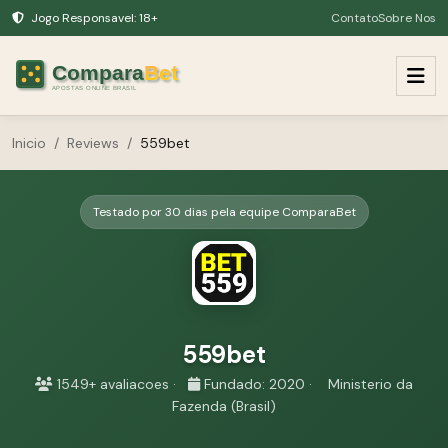
Contato
Sobre Nos
Jogo Responsavel: 18+
Inicio
Reviews
559bet
Testado por 30 dias pela equipe ComparaBet
559bet
1549+ avaliacoes ·
Fundado: 2020 ·
Ministerio da
Fazenda (Brasil)