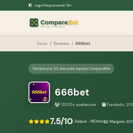
Jogo Responsavel: 18+
Inicio
Reviews
666bet
Testado por 30 dias pela equipe ComparaBet
666bet
13035+ avaliacoes ·
Fundado: 201
7.5/10
|
|
Saque: ~180min
Margem: 6.