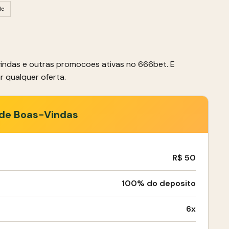
le
ndas e outras promocoes ativas no 666bet. E
 qualquer oferta.
de Boas-Vindas
R$ 50
100% do deposito
6x