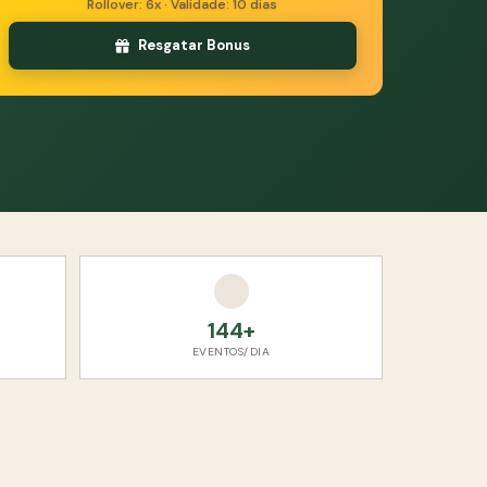
Rollover: 6x · Validade: 10 dias
Resgatar Bonus
144+
EVENTOS/DIA