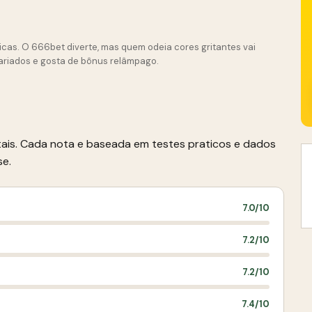
ticas. O 666bet diverte, mas quem odeia cores gritantes vai
ariados e gosta de bônus relâmpago.
ais. Cada nota e baseada em testes praticos e dados
se.
7.0/10
7.2/10
7.2/10
7.4/10