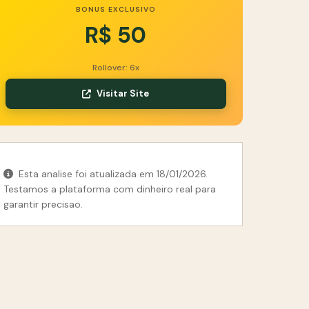
BONUS EXCLUSIVO
R$ 50
Rollover: 6x
Visitar Site
Esta analise foi atualizada em 18/01/2026.
Testamos a plataforma com dinheiro real para
garantir precisao.