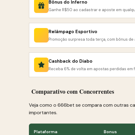
Bônus do Inferno
Ganhe R$50 ao cadastrar e aposte em qualque
Relâmpago Esportivo
Promoção surpresa toda terça, com bônus de 
Cashback do Diabo
Receba 6% de volta em apostas perdidas em fu
Comparativo com Concorrentes
Veja como o 666bet se compara com outras cas
importantes.
Plataforma
Bonus