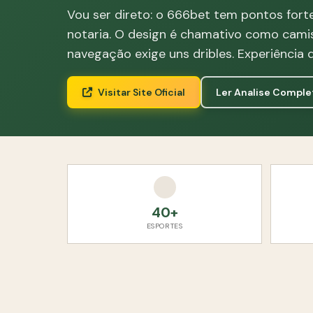
Vou ser direto: o 666bet tem pontos fort
notaria. O design é chamativo como camis
navegação exige uns dribles. Experiência 
Visitar Site Oficial
Ler Analise Comple
40+
ESPORTES