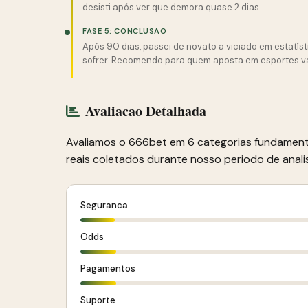
desisti após ver que demora quase 2 dias.
FASE 5: CONCLUSAO
Após 90 dias, passei de novato a viciado em estatís
sofrer. Recomendo para quem aposta em esportes v
Avaliacao Detalhada
Avaliamos o 666bet em 6 categorias fundament
reais coletados durante nosso periodo de anali
Seguranca
Odds
Pagamentos
Suporte