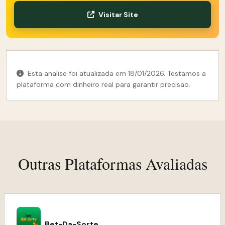
Visitar Site
Esta analise foi atualizada em 18/01/2026. Testamos a
plataforma com dinheiro real para garantir precisao.
Outras Plataformas Avaliadas
Bet-Da-Sorte