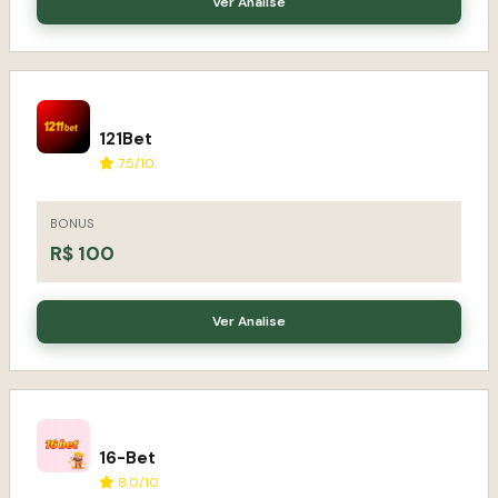
Ver Analise
121Bet
7.5/10
BONUS
R$ 100
Ver Analise
16-Bet
8.0/10