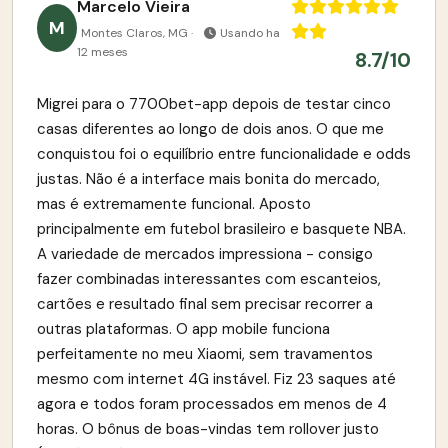
Marcelo Vieira
M
Montes Claros, MG ·
Usando ha
12 meses
8.7/10
Migrei para o 7700bet-app depois de testar cinco
casas diferentes ao longo de dois anos. O que me
conquistou foi o equilíbrio entre funcionalidade e odds
justas. Não é a interface mais bonita do mercado,
mas é extremamente funcional. Aposto
principalmente em futebol brasileiro e basquete NBA.
A variedade de mercados impressiona - consigo
fazer combinadas interessantes com escanteios,
cartões e resultado final sem precisar recorrer a
outras plataformas. O app mobile funciona
perfeitamente no meu Xiaomi, sem travamentos
mesmo com internet 4G instável. Fiz 23 saques até
agora e todos foram processados em menos de 4
horas. O bônus de boas-vindas tem rollover justo