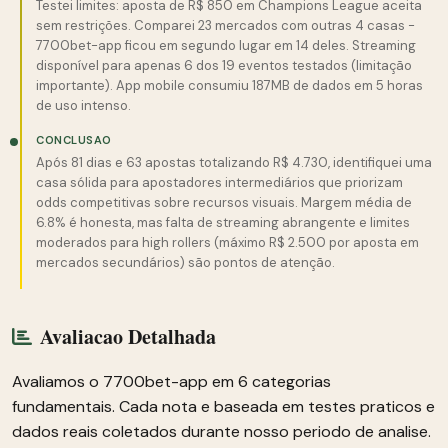
Testei limites: aposta de R$ 850 em Champions League aceita
sem restrições. Comparei 23 mercados com outras 4 casas -
7700bet-app ficou em segundo lugar em 14 deles. Streaming
disponível para apenas 6 dos 19 eventos testados (limitação
importante). App mobile consumiu 187MB de dados em 5 horas
de uso intenso.
CONCLUSAO
Após 81 dias e 63 apostas totalizando R$ 4.730, identifiquei uma
casa sólida para apostadores intermediários que priorizam
odds competitivas sobre recursos visuais. Margem média de
6.8% é honesta, mas falta de streaming abrangente e limites
moderados para high rollers (máximo R$ 2.500 por aposta em
mercados secundários) são pontos de atenção.
Avaliacao Detalhada
Avaliamos o 7700bet-app em 6 categorias
fundamentais. Cada nota e baseada em testes praticos e
dados reais coletados durante nosso periodo de analise.