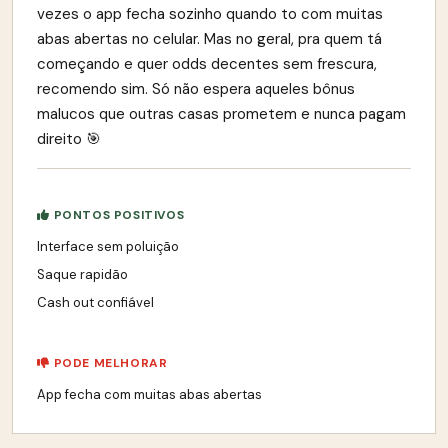
vezes o app fecha sozinho quando to com muitas
abas abertas no celular. Mas no geral, pra quem tá
começando e quer odds decentes sem frescura,
recomendo sim. Só não espera aqueles bônus
malucos que outras casas prometem e nunca pagam
direito 🎯
PONTOS POSITIVOS
Interface sem poluição
Saque rapidão
Cash out confiável
PODE MELHORAR
App fecha com muitas abas abertas