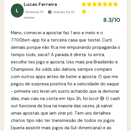
Lucas Ferreira
L
Teresina, PI ·
Usando ha 13
meses
8.3/10
Mano, comecei a apostar faz 1 ano e meio e o
7700bet-app foi a terceira casa que testei. Curti
demais porque não fica me empurrando propaganda o
tempo todo, saca? A parada é direta: tu entra,
escolhe teu jogo e aposta. Uso mais pra Brasileirão e
Champions. As odds são dahora, sempre comparo
com outros apps antes de bater a aposta. O que me
pegou de surpresa positiva foi a velocidade do saque
- primeira vez levei um susto achando que ia demorar
dias, mas caiu na conta em tipo 2h, foi loco! 😅 O cash
out funciona de boa na maioria das vezes, já salvei
umas apostas que iam virar pó. Tem uns detalhes
chatos tipo não ter transmissão de todos os jogos
(queria assistir mais jogos da Sul-Americana) e as