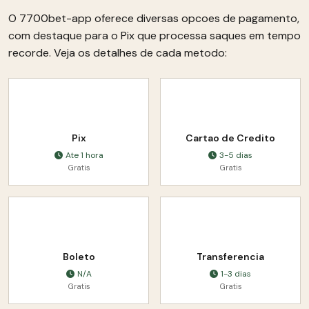
O 7700bet-app oferece diversas opcoes de pagamento,
com destaque para o Pix que processa saques em tempo
recorde. Veja os detalhes de cada metodo:
Pix
Cartao de Credito
Ate 1 hora
3-5 dias
Gratis
Gratis
Boleto
Transferencia
N/A
1-3 dias
Gratis
Gratis