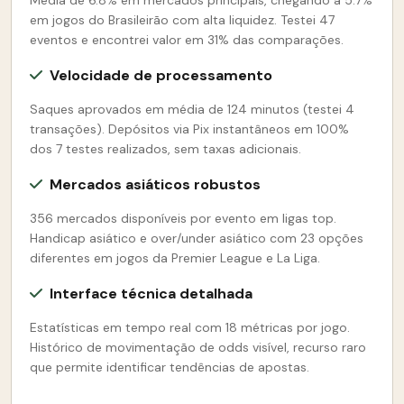
em jogos do Brasileirão com alta liquidez. Testei 47
eventos e encontrei valor em 31% das comparações.
Velocidade de processamento
Saques aprovados em média de 124 minutos (testei 4
transações). Depósitos via Pix instantâneos em 100%
dos 7 testes realizados, sem taxas adicionais.
Mercados asiáticos robustos
356 mercados disponíveis por evento em ligas top.
Handicap asiático e over/under asiático com 23 opções
diferentes em jogos da Premier League e La Liga.
Interface técnica detalhada
Estatísticas em tempo real com 18 métricas por jogo.
Histórico de movimentação de odds visível, recurso raro
que permite identificar tendências de apostas.