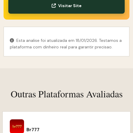
Visitar Site
Esta analise foi atualizada em 18/01/2026. Testamos a
plataforma com dinheiro real para garantir precisao.
Outras Plataformas Avaliadas
Br777