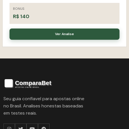
BONUS
R$ 140
Ver Analise
Seu guia confiavel para apostas online
no Brasil. Analises honestas baseadas
em testes reais.