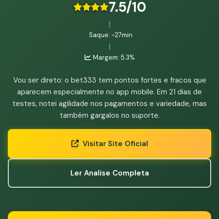
7.5/10
|
Saque: ~27min
|
Margem: 5.3%
Vou ser direto: o bet333 tem pontos fortes e fracos que
aparecem especialmente no app mobile. Em 21 dias de
testes, notei agilidade nos pagamentos e variedade, mas
também gargalos no suporte.
Visitar Site Oficial
Ler Analise Completa