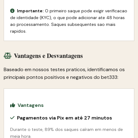
Importante:
O primeiro saque pode exigir verificacao
de identidade (KYC), o que pode adicionar ate 48 horas
ao processamento. Saques subsequentes sao mais
rapidos.
Vantagens e Desvantagens
Baseado em nossos testes praticos, identificamos os
principais pontos positivos e negativos do bet333:
Vantagens
Pagamentos via Pix em até 27 minutos
Durante o teste, 89% dos saques caíram em menos de
meia hora.