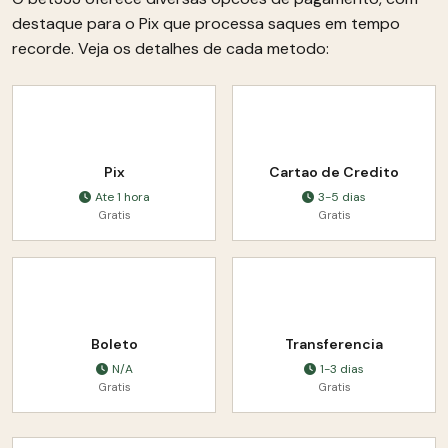
destaque para o Pix que processa saques em tempo
recorde. Veja os detalhes de cada metodo:
Pix
Cartao de Credito
Ate 1 hora
3-5 dias
Gratis
Gratis
Boleto
Transferencia
N/A
1-3 dias
Gratis
Gratis