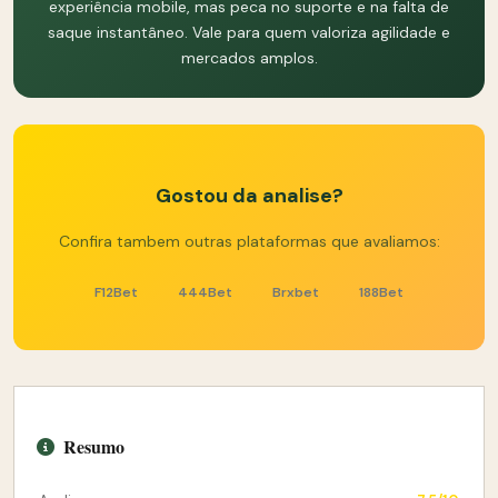
experiência mobile, mas peca no suporte e na falta de
saque instantâneo. Vale para quem valoriza agilidade e
mercados amplos.
Gostou da analise?
Confira tambem outras plataformas que avaliamos:
F12Bet
444Bet
Brxbet
188Bet
Resumo