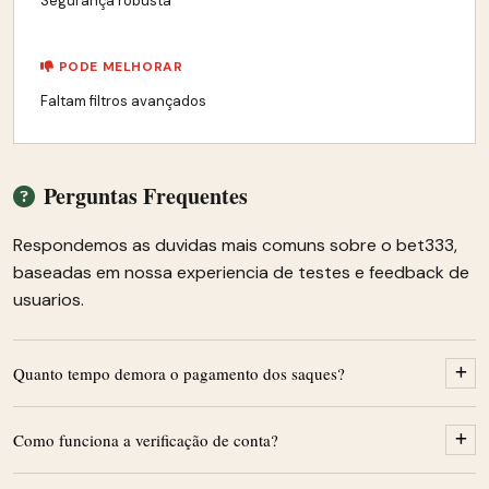
Segurança robusta
PODE MELHORAR
Faltam filtros avançados
Perguntas Frequentes
Respondemos as duvidas mais comuns sobre o bet333,
baseadas em nossa experiencia de testes e feedback de
usuarios.
Quanto tempo demora o pagamento dos saques?
Como funciona a verificação de conta?