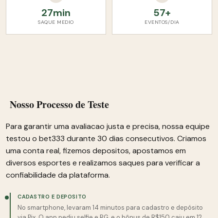
27min
57+
SAQUE MEDIO
EVENTOS/DIA
Nosso Processo de Teste
Para garantir uma avaliacao justa e precisa, nossa equipe
testou o bet333 durante 30 dias consecutivos. Criamos
uma conta real, fizemos depositos, apostamos em
diversos esportes e realizamos saques para verificar a
confiabilidade da plataforma.
CADASTRO E DEPOSITO
No smartphone, levaram 14 minutos para cadastro e depósito
via Pix. O app pediu selfie e RG, e o bônus de R$150 caiu em 12