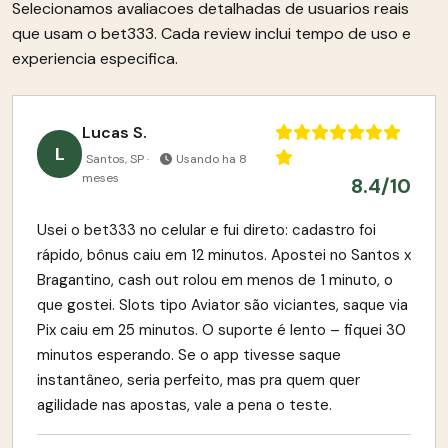
Selecionamos avaliacoes detalhadas de usuarios reais
que usam o bet333. Cada review inclui tempo de uso e
experiencia especifica.
Lucas S.
L
Santos, SP ·
Usando ha 8
meses
8.4/10
Usei o bet333 no celular e fui direto: cadastro foi
rápido, bônus caiu em 12 minutos. Apostei no Santos x
Bragantino, cash out rolou em menos de 1 minuto, o
que gostei. Slots tipo Aviator são viciantes, saque via
Pix caiu em 25 minutos. O suporte é lento – fiquei 30
minutos esperando. Se o app tivesse saque
instantâneo, seria perfeito, mas pra quem quer
agilidade nas apostas, vale a pena o teste.