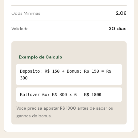
2.06
Odds Minimas
30 dias
Validade
Exemplo de Calculo
Deposito: R$ 150 + Bonus: R$ 150 = R$
300
Rollover 6x: R$ 300 x 6 =
R$ 1800
Voce precisa apostar R$ 1800 antes de sacar os
ganhos do bonus.