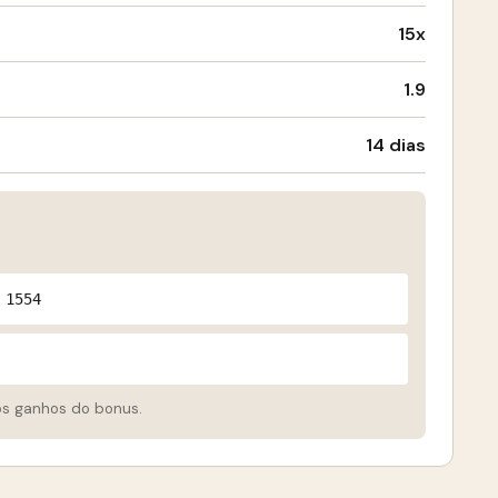
15x
1.9
14 dias
 1554
os ganhos do bonus.