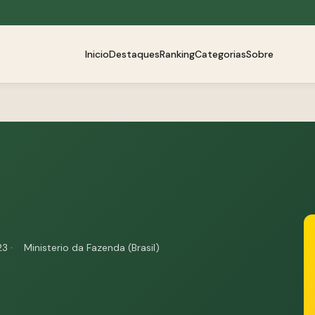
Inicio
Destaques
Ranking
Categorias
Sobre
3 ·
Ministerio da Fazenda (Brasil)