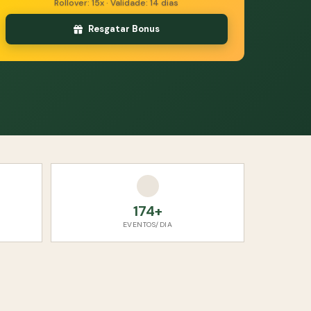
Rollover: 15x · Validade: 14 dias
Resgatar Bonus
174+
EVENTOS/DIA