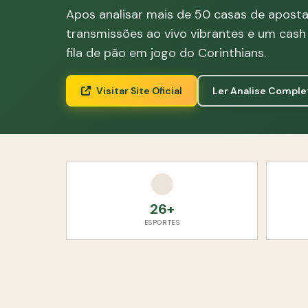
Apos analisar mais de 50 casas de apost
transmissões ao vivo vibrantes e um cash
fila de pão em jogo do Corinthians.
Visitar Site Oficial
Ler Analise Comple
26+
ESPORTES