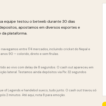
ossa equipe testou o betweb durante 30 dias
 depositos, apostamos em diversos esportes e
e da plataforma.
) e navegamos entre 174 mercados, incluindo cricket do Nepal e
anos 90 — colorido, direto e sem firulas.
itido ao vivo com delay de 8 segundos. O cash out apareceu em
ição lateral. Testamos ainda depósitos via Pix: 32 segundos
of Legends e handebol sueco, tudo junto. O cash out travou só
após 2 minutos. Até aqui, nota 8 para emoção.