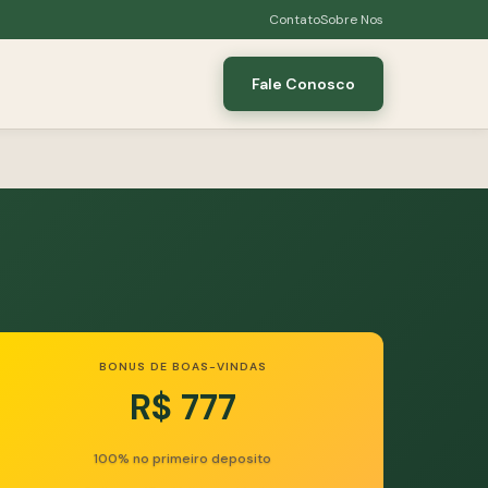
Contato
Sobre Nos
Fale Conosco
BONUS DE BOAS-VINDAS
R$ 777
100% no primeiro deposito