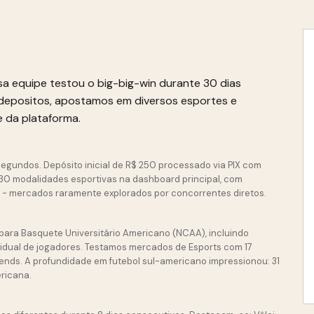
ssa equipe testou o big-big-win durante 30 dias
 depositos, apostamos em diversos esportes e
e da plataforma.
segundos. Depósito inicial de R$ 250 processado via PIX com
30 modalidades esportivas na dashboard principal, com
 - mercados raramente explorados por concorrentes diretos.
 para Basquete Universitário Americano (NCAA), incluindo
idual de jogadores. Testamos mercados de Esports com 17
ends. A profundidade em futebol sul-americano impressionou: 31
ricana.