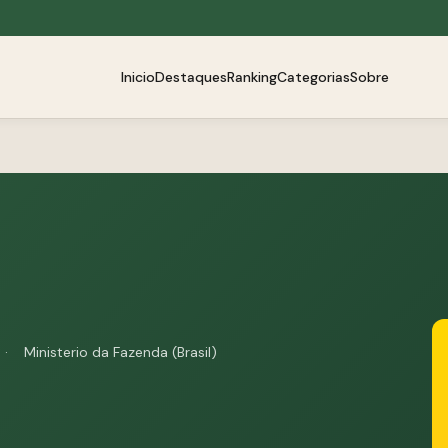
Inicio
Destaques
Ranking
Categorias
Sobre
 ·
Ministerio da Fazenda (Brasil)