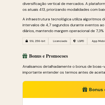
diversificação vertical de mercados. A platafor
os atuais 413, priorizando modalidades com bai
A infraestrutura tecnológica utiliza algoritmos
intervalos de 4,7 segundos durante eventos ao
diários, mantendo margem operacional de 7,3% 
SSL 256-bit
Licenciado
LGPD
App Mobi
Bonus e Promocoes
Analisamos detalhadamente o bonus de boas-vi
importante entender os termos antes de aceitar
Bonus 