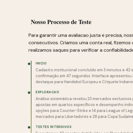
Nosso Processo de Teste
Para garantir uma avaliacao justa e precisa, no
consecutivos. Criamos uma conta real, fizemos
realizamos saques para verificar a confiabilidad
INICIO
Cadastro institucional concluído em 3 minutos e 42 
confirmação em 47 segundos. Interface apresentou 
destaque para Handebol Europeu e Críquete Indiano
EXPLORACAO
Análise sistemática revelou 23 mercados exclusivos
apostas em quartos específicos e desempenho indiv
opções para Counter-Strike e 14 para League of Leg
mercados para Libertadores e 28 para Copa Sudame
TESTES INTENSIVOS