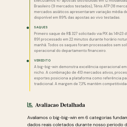
Executamos 47 apostas distribuídas em 12 modalidad
Brasileiro (9 mercados testados), Tênis ATP (18 mer
mercados asiáticos apresentaram variação média de
disponível em 89% das apostas ao vivo testadas.
SAQUES
Primeiro saque de R$ 327 solicitado via PIX às 14h23
891 processado em 22 minutos durante horário noturno
manhã. Todos os saques foram processados sem solic
operacional do departamento financeiro.
VEREDITO
A big-big-win demonstra excelência operacional em
nicho. A combinação de 413 mercados ativos, proce
esportes posiciona a plataforma como referência pa
tradicional. A margem de 7,3% mantém competitivid
Avaliacao Detalhada
Avaliamos o big-big-win em 6 categorias funda
dados reais coletados durante nosso periodo de