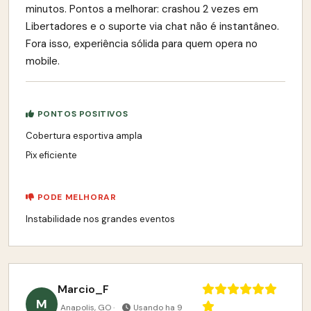
minutos. Pontos a melhorar: crashou 2 vezes em
Libertadores e o suporte via chat não é instantâneo.
Fora isso, experiência sólida para quem opera no
mobile.
PONTOS POSITIVOS
Cobertura esportiva ampla
Pix eficiente
PODE MELHORAR
Instabilidade nos grandes eventos
Marcio_F
M
Anapolis, GO ·
Usando ha 9