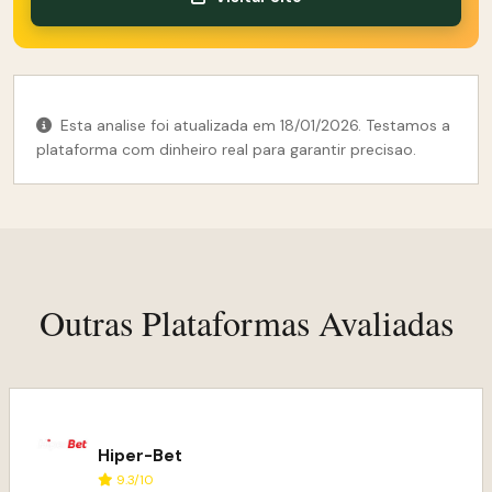
Esta analise foi atualizada em 18/01/2026. Testamos a
plataforma com dinheiro real para garantir precisao.
Outras Plataformas Avaliadas
Hiper-Bet
9.3/10