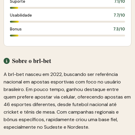
Suporte
7.1/10
Usabilidade
7.7/10
Bonus
7.3/10
Sobre o brl-bet
A brl-bet nasceu em 2022, buscando ser referência
nacional em apostas esportivas com foco no usuário
brasileiro. Em pouco tempo, ganhou destaque entre
quem prefere apostar via celular, oferecendo apostas em
46 esportes diferentes, desde futebol nacional até
cricket e tênis de mesa. Com campanhas regionais e
bônus específicos, rapidamente criou uma base fiel,
especialmente no Sudeste e Nordeste.