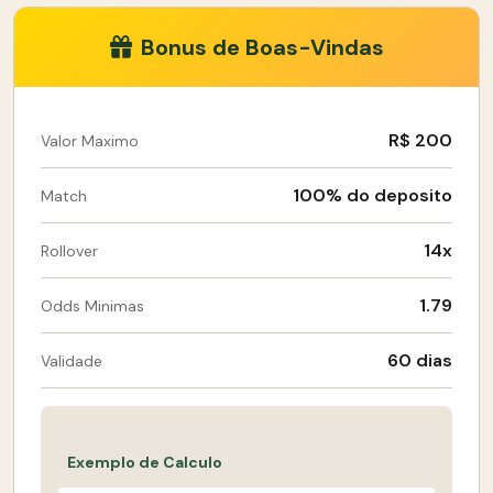
Bonus de Boas-Vindas
R$ 200
Valor Maximo
100% do deposito
Match
14x
Rollover
1.79
Odds Minimas
60 dias
Validade
Exemplo de Calculo