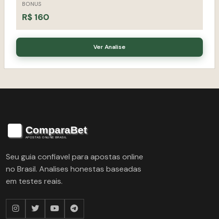
BONUS
R$ 160
Ver Analise
Seu guia confiavel para apostas online
no Brasil. Analises honestas baseadas
em testes reais.