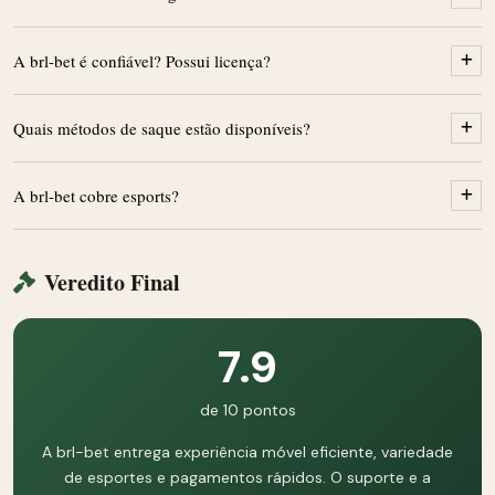
A brl-bet é confiável? Possui licença?
Quais métodos de saque estão disponíveis?
A brl-bet cobre esports?
Veredito Final
7.9
de 10 pontos
A brl-bet entrega experiência móvel eficiente, variedade
de esportes e pagamentos rápidos. O suporte e a