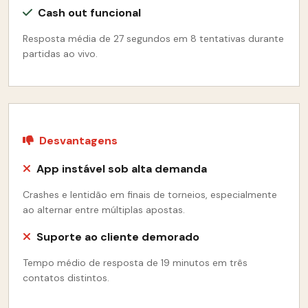
Cash out funcional
Resposta média de 27 segundos em 8 tentativas durante
partidas ao vivo.
Desvantagens
App instável sob alta demanda
Crashes e lentidão em finais de torneios, especialmente
ao alternar entre múltiplas apostas.
Suporte ao cliente demorado
Tempo médio de resposta de 19 minutos em três
contatos distintos.