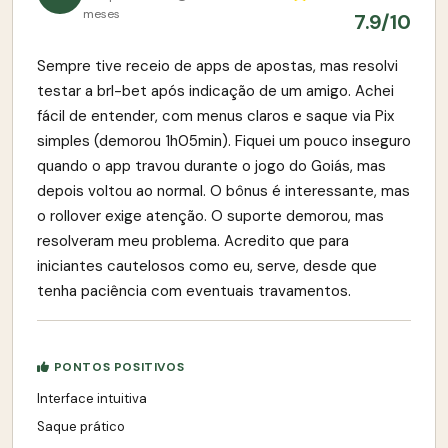
meses
7.9/10
Sempre tive receio de apps de apostas, mas resolvi
testar a brl-bet após indicação de um amigo. Achei
fácil de entender, com menus claros e saque via Pix
simples (demorou 1h05min). Fiquei um pouco inseguro
quando o app travou durante o jogo do Goiás, mas
depois voltou ao normal. O bônus é interessante, mas
o rollover exige atenção. O suporte demorou, mas
resolveram meu problema. Acredito que para
iniciantes cautelosos como eu, serve, desde que
tenha paciência com eventuais travamentos.
PONTOS POSITIVOS
Interface intuitiva
Saque prático