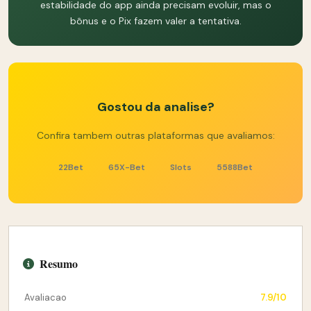
estabilidade do app ainda precisam evoluir, mas o
bônus e o Pix fazem valer a tentativa.
Gostou da analise?
Confira tambem outras plataformas que avaliamos:
22Bet
65X-Bet
Slots
5588Bet
Resumo
Avaliacao
7.9/10