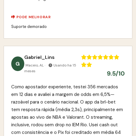
PODE MELHORAR
Suporte demorado
Gabriel_Lins
G
Maceio, AL ·
Usando ha 15
meses
9.5/10
Como apostador experiente, testei 356 mercados
em 12 dias e avaliei a margem de odds em 6,5%—
razoável para o cenário nacional. O app da brl-bet
tem resposta rápida (média 2,3s), principalmente em
apostas ao vivo de NBA e Valorant. O streaming,
inclusive, rodou sem drop no IEM Rio. Usei cash out
com consistência e o Pix foi creditado em média 64