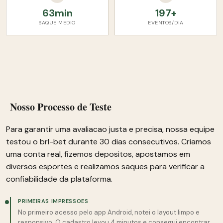
63min
197+
SAQUE MEDIO
EVENTOS/DIA
Nosso Processo de Teste
Para garantir uma avaliacao justa e precisa, nossa equipe
testou o brl-bet durante 30 dias consecutivos. Criamos
uma conta real, fizemos depositos, apostamos em
diversos esportes e realizamos saques para verificar a
confiabilidade da plataforma.
PRIMEIRAS IMPRESSOES
No primeiro acesso pelo app Android, notei o layout limpo e
responsivo. O cadastro levou 4 minutos e consegui encontrar