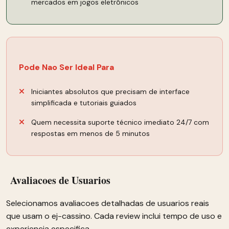
mercados em jogos eletrônicos
Pode Nao Ser Ideal Para
Iniciantes absolutos que precisam de interface
simplificada e tutoriais guiados
Quem necessita suporte técnico imediato 24/7 com
respostas em menos de 5 minutos
Avaliacoes de Usuarios
Selecionamos avaliacoes detalhadas de usuarios reais
que usam o ej-cassino. Cada review inclui tempo de uso e
experiencia especifica.