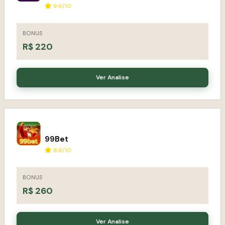
9.6/10
BONUS
R$ 220
Ver Analise
99Bet
8.8/10
BONUS
R$ 260
Ver Analise