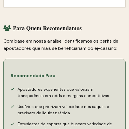
Para Quem Recomendamos
Com base em nossa analise, identificamos os perfis de
apostadores que mais se beneficiariam do ej-cassino:
Recomendado Para
Apostadores experientes que valorizam
transparência em odds e margens competitivas
Usuários que priorizam velocidade nos saques e
precisam de liquidez rápida
Entusiastas de esports que buscam variedade de