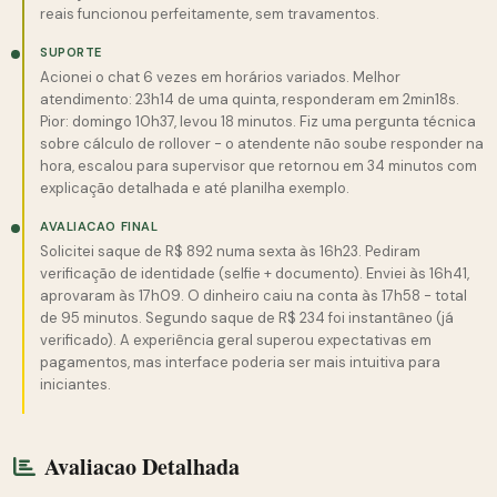
reais funcionou perfeitamente, sem travamentos.
SUPORTE
Acionei o chat 6 vezes em horários variados. Melhor
atendimento: 23h14 de uma quinta, responderam em 2min18s.
Pior: domingo 10h37, levou 18 minutos. Fiz uma pergunta técnica
sobre cálculo de rollover - o atendente não soube responder na
hora, escalou para supervisor que retornou em 34 minutos com
explicação detalhada e até planilha exemplo.
AVALIACAO FINAL
Solicitei saque de R$ 892 numa sexta às 16h23. Pediram
verificação de identidade (selfie + documento). Enviei às 16h41,
aprovaram às 17h09. O dinheiro caiu na conta às 17h58 - total
de 95 minutos. Segundo saque de R$ 234 foi instantâneo (já
verificado). A experiência geral superou expectativas em
pagamentos, mas interface poderia ser mais intuitiva para
iniciantes.
Avaliacao Detalhada