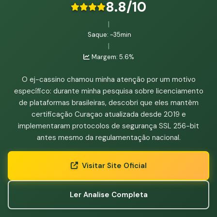
8.8/10
|
Saque: ~35min
|
Margem: 5.6%
O ej-cassino chamou minha atenção por um motivo
específico: durante minha pesquisa sobre licenciamento
de plataformas brasileiras, descobri que eles mantêm
certificação Curaçao atualizada desde 2019 e
implementaram protocolos de segurança SSL 256-bit
antes mesmo da regulamentação nacional.
Visitar Site Oficial
Ler Analise Completa