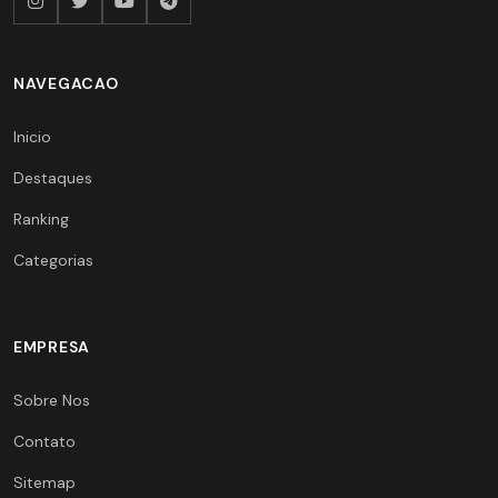
NAVEGACAO
Inicio
Destaques
Ranking
Categorias
EMPRESA
Sobre Nos
Contato
Sitemap