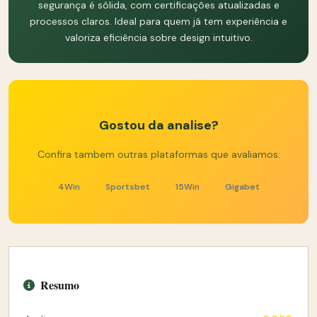
segurança é sólida, com certificações atualizadas e
processos claros. Ideal para quem já tem experiência e
valoriza eficiência sobre design intuitivo.
Gostou da analise?
Confira tambem outras plataformas que avaliamos:
4Win
Sportsbet
15Win
Gigabet
Resumo