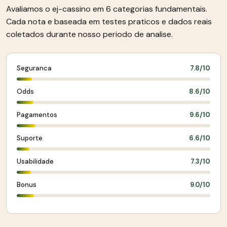
Avaliamos o ej-cassino em 6 categorias fundamentais.
Cada nota e baseada em testes praticos e dados reais
coletados durante nosso periodo de analise.
Seguranca
7.8/10
Odds
8.6/10
Pagamentos
9.6/10
Suporte
6.6/10
Usabilidade
7.3/10
Bonus
9.0/10