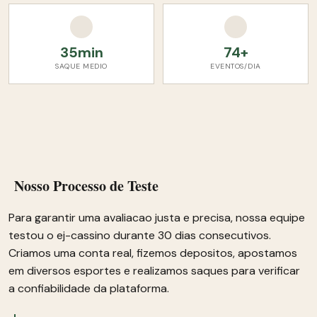
35min
74+
SAQUE MEDIO
EVENTOS/DIA
Nosso Processo de Teste
Para garantir uma avaliacao justa e precisa, nossa equipe
testou o ej-cassino durante 30 dias consecutivos.
Criamos uma conta real, fizemos depositos, apostamos
em diversos esportes e realizamos saques para verificar
a confiabilidade da plataforma.