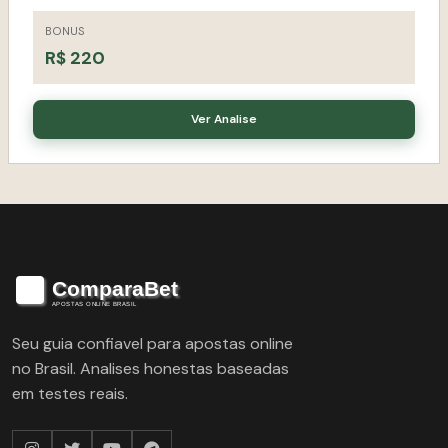
BONUS
R$ 220
Ver Analise
Seu guia confiavel para apostas online
no Brasil. Analises honestas baseadas
em testes reais.