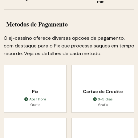
min
Metodos de Pagamento
O ej-cassino oferece diversas opcoes de pagamento,
com destaque para o Pix que processa saques em tempo
recorde. Veja os detalhes de cada metodo:
Pix
Cartao de Credito
Ate 1 hora
3-5 dias
Gratis
Gratis