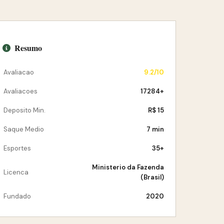
Resumo
Avaliacao
9.2/10
Avaliacoes
17284+
Deposito Min.
R$ 15
Saque Medio
7 min
Esportes
35+
Ministerio da Fazenda
Licenca
(Brasil)
Fundado
2020