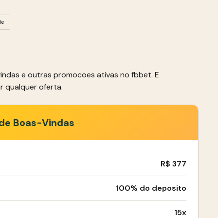
le
ndas e outras promocoes ativas no fbbet. E
 qualquer oferta.
de Boas-Vindas
R$ 377
100% do deposito
15x