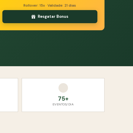
Rollover: 15x · Validade: 21 dias
Resgatar Bonus
75+
EVENTOS/DIA