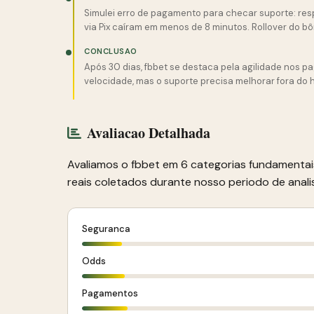
Simulei erro de pagamento para checar suporte: resp
via Pix caíram em menos de 8 minutos. Rollover do bô
CONCLUSAO
Após 30 dias, fbbet se destaca pela agilidade nos p
velocidade, mas o suporte precisa melhorar fora do h
Avaliacao Detalhada
Avaliamos o fbbet em 6 categorias fundamentai
reais coletados durante nosso periodo de anali
Seguranca
Odds
Pagamentos