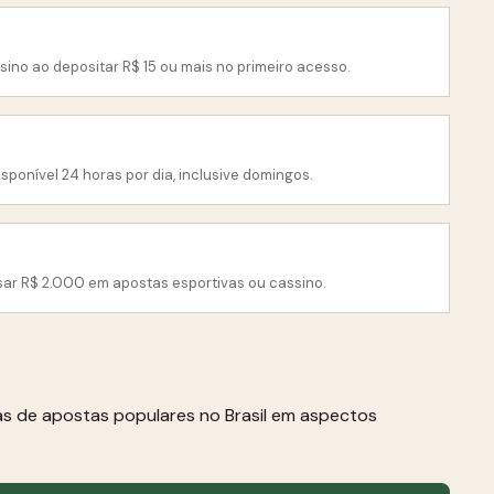
ino ao depositar R$ 15 ou mais no primeiro acesso.
sponível 24 horas por dia, inclusive domingos.
ar R$ 2.000 em apostas esportivas ou cassino.
s de apostas populares no Brasil em aspectos