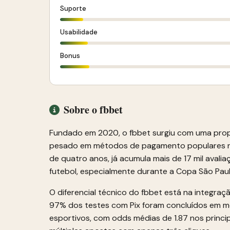
Suporte
Usabilidade
Bonus
Sobre o fbbet
Fundado em 2020, o fbbet surgiu com uma propo
pesado em métodos de pagamento populares no B
de quatro anos, já acumula mais de 17 mil aval
futebol, especialmente durante a Copa São Pau
O diferencial técnico do fbbet está na integr
97% dos testes com Pix foram concluídos em m
esportivos, com odds médias de 1.87 nos princip