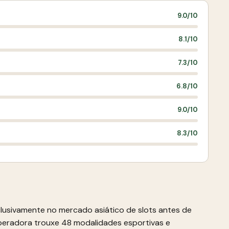
9.0/10
8.1/10
7.3/10
6.8/10
9.0/10
8.3/10
lusivamente no mercado asiático de slots antes de
peradora trouxe 48 modalidades esportivas e