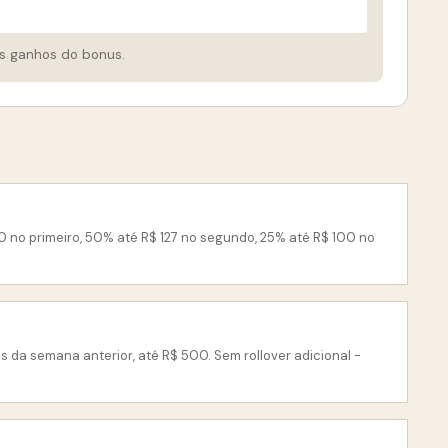
os ganhos do bonus.
50 no primeiro, 50% até R$ 127 no segundo, 25% até R$ 100 no
s da semana anterior, até R$ 500. Sem rollover adicional -