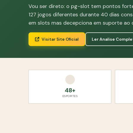
Vou ser direto: o pg-slot tem pontos fort
127 jogos diferentes durante 40 dias con
em slots mas decepciona em suporte ao c
Visitar Site Oficial
Ler Analise Comple
48+
ESPORTES