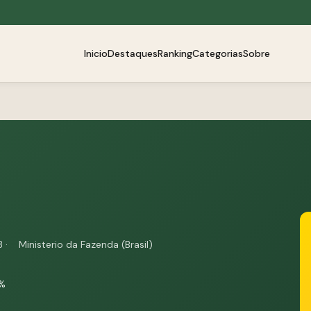
Inicio
Destaques
Ranking
Categorias
Sobre
3 ·
Ministerio da Fazenda (Brasil)
6%