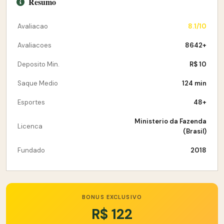
Resumo
Avaliacao
8.1/10
Avaliacoes
8642+
Deposito Min.
R$ 10
Saque Medio
124 min
Esportes
48+
Ministerio da Fazenda
Licenca
(Brasil)
Fundado
2018
BONUS EXCLUSIVO
R$ 122