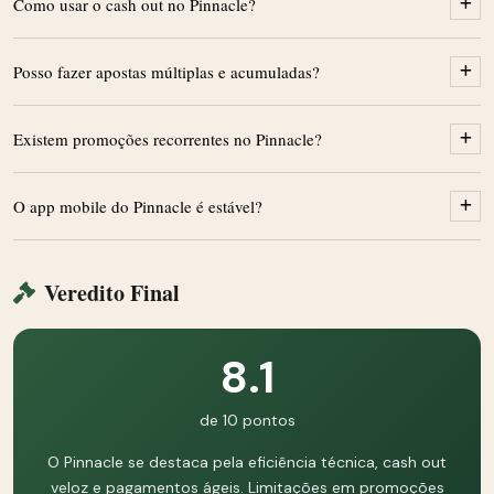
Como usar o cash out no Pinnacle?
Posso fazer apostas múltiplas e acumuladas?
Existem promoções recorrentes no Pinnacle?
O app mobile do Pinnacle é estável?
Veredito Final
8.1
de 10 pontos
O Pinnacle se destaca pela eficiência técnica, cash out
veloz e pagamentos ágeis. Limitações em promoções