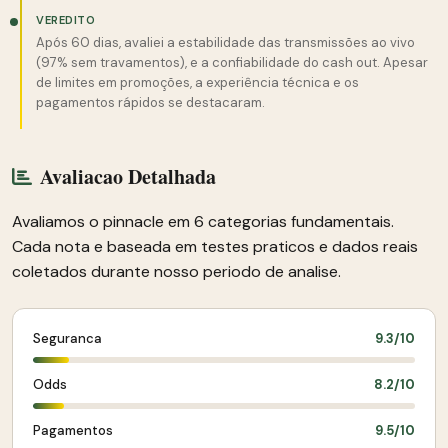
VEREDITO
Após 60 dias, avaliei a estabilidade das transmissões ao vivo
(97% sem travamentos), e a confiabilidade do cash out. Apesar
de limites em promoções, a experiência técnica e os
pagamentos rápidos se destacaram.
Avaliacao Detalhada
Avaliamos o pinnacle em 6 categorias fundamentais.
Cada nota e baseada em testes praticos e dados reais
coletados durante nosso periodo de analise.
Seguranca
9.3/10
Odds
8.2/10
Pagamentos
9.5/10