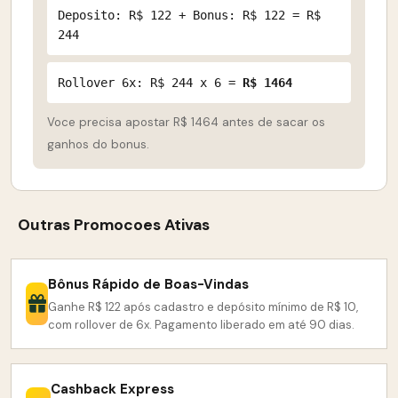
Deposito: R$ 122 + Bonus: R$ 122 = R$
244
Rollover 6x: R$ 244 x 6 =
R$ 1464
Voce precisa apostar R$ 1464 antes de sacar os
ganhos do bonus.
Outras Promocoes Ativas
Bônus Rápido de Boas-Vindas
Ganhe R$ 122 após cadastro e depósito mínimo de R$ 10,
com rollover de 6x. Pagamento liberado em até 90 dias.
Cashback Express