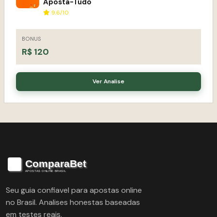
Aposta-Tudo
9.6/10
BONUS
R$ 120
Ver Analise
Seu guia confiavel para apostas online
no Brasil. Analises honestas baseadas
em testes reais.