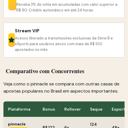
Receba 3% de volta em acumuladas com valor superior a
R$ 90. Crédito automático em até 24 horas.
Stream VIP
Acesso liberado a transmissões exclusivas da Série B e
eSports para usuários ativos com mais de R$ 100
apostados no mês.
Comparativo com Concorrentes
Veja como o pinnacle se compara com outras casas de
apostas populares no Brasil em aspectos importantes.
Plataforma
Bonus
Rollover
Saque
Esporte
pinnacle
124
R$ 122
6x
48+