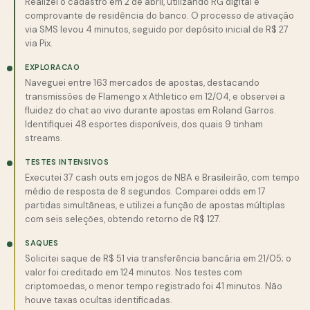
Realizei o cadastro em 2 de abril, utilizando RG digital e
comprovante de residência do banco. O processo de ativação
via SMS levou 4 minutos, seguido por depósito inicial de R$ 27
via Pix.
EXPLORACAO
Naveguei entre 163 mercados de apostas, destacando
transmissões de Flamengo x Athletico em 12/04, e observei a
fluidez do chat ao vivo durante apostas em Roland Garros.
Identifiquei 48 esportes disponíveis, dos quais 9 tinham
streams.
TESTES INTENSIVOS
Executei 37 cash outs em jogos de NBA e Brasileirão, com tempo
médio de resposta de 8 segundos. Comparei odds em 17
partidas simultâneas, e utilizei a função de apostas múltiplas
com seis seleções, obtendo retorno de R$ 127.
SAQUES
Solicitei saque de R$ 51 via transferência bancária em 21/05; o
valor foi creditado em 124 minutos. Nos testes com
criptomoedas, o menor tempo registrado foi 41 minutos. Não
houve taxas ocultas identificadas.