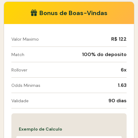
Bonus de Boas-Vindas
R$ 122
Valor Maximo
100% do deposito
Match
6x
Rollover
1.63
Odds Minimas
90 dias
Validade
Exemplo de Calculo