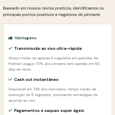
Baseado em nossos testes praticos, identificamos os
principais pontos positivos e negativos do pinnacle:
Vantagens
Transmissão ao vivo ultra-rápida
Atraso médio de apenas 6 segundos em partidas da
Premier League; 97% dos streams sem quedas em 60
dias de teste.
Cash out instantâneo
Disponível em 73% dos mercados; tempo médio de
execução de 8 segundos, otimizando estratégias de
apostas ao vivo.
Pagamentos e saques super ágeis