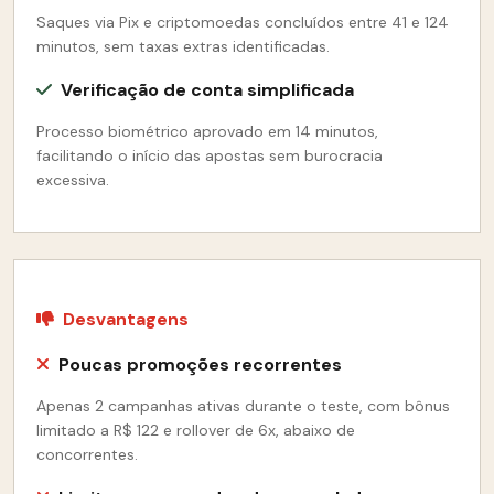
Saques via Pix e criptomoedas concluídos entre 41 e 124
minutos, sem taxas extras identificadas.
Verificação de conta simplificada
Processo biométrico aprovado em 14 minutos,
facilitando o início das apostas sem burocracia
excessiva.
Desvantagens
Poucas promoções recorrentes
Apenas 2 campanhas ativas durante o teste, com bônus
limitado a R$ 122 e rollover de 6x, abaixo de
concorrentes.