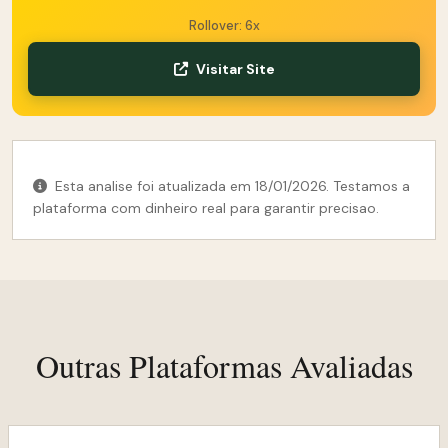
Rollover: 6x
Visitar Site
Esta analise foi atualizada em 18/01/2026. Testamos a
plataforma com dinheiro real para garantir precisao.
Outras Plataformas Avaliadas