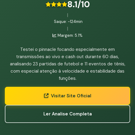
8.1/10
|
Saque: ~124min
|
Margem: 5.1%
Testei o pinnacle focando especialmente em
transmissões ao vivo e cash out durante 60 dias,
analisando 23 partidas de futebol e 11 eventos de tênis,
com especial atenção à velocidade e estabilidade das
funções.
Visitar Site Oficial
Ler Analise Completa