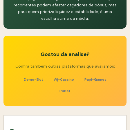
recorrentes podem afastar caçadores de bônus, mas
para quem prioriza liquidez e estabilidade, é uma
escolha acima da média.
Gostou da analise?
Confira tambem outras plataformas que avaliamos:
Demo-Slot
Wj-Cassino
Papi-Games
P9Bet