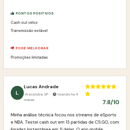
PONTOS POSITIVOS
Cash out veloz
Transmissão estável
PODE MELHORAR
Promoções limitadas
Lucas Andrade
L
Aracatuba, SP ·
Usando ha 4
meses
7.8/10
Minha análise técnica focou nos streams de eSports
e NBA. Testei cash out em 13 partidas de CS:GO, com
liquidez instantânea em 11 delas. O app mobile