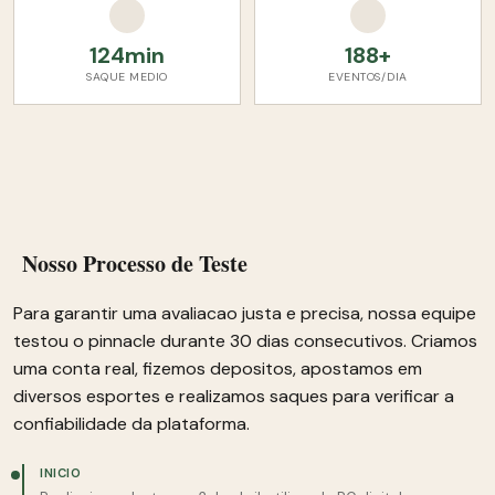
124min
188+
SAQUE MEDIO
EVENTOS/DIA
Nosso Processo de Teste
Para garantir uma avaliacao justa e precisa, nossa equipe
testou o pinnacle durante 30 dias consecutivos. Criamos
uma conta real, fizemos depositos, apostamos em
diversos esportes e realizamos saques para verificar a
confiabilidade da plataforma.
INICIO