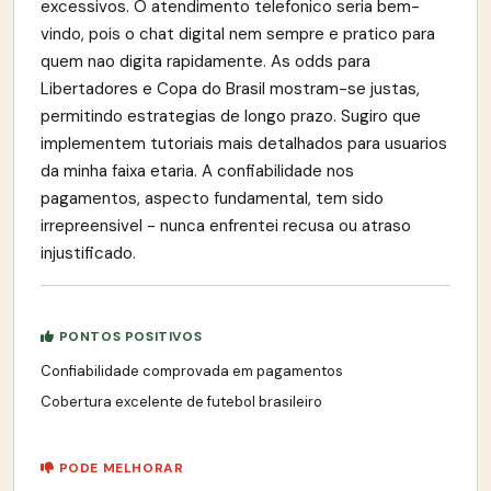
excessivos. O atendimento telefonico seria bem-
vindo, pois o chat digital nem sempre e pratico para
quem nao digita rapidamente. As odds para
Libertadores e Copa do Brasil mostram-se justas,
permitindo estrategias de longo prazo. Sugiro que
implementem tutoriais mais detalhados para usuarios
da minha faixa etaria. A confiabilidade nos
pagamentos, aspecto fundamental, tem sido
irrepreensivel - nunca enfrentei recusa ou atraso
injustificado.
PONTOS POSITIVOS
Confiabilidade comprovada em pagamentos
Cobertura excelente de futebol brasileiro
PODE MELHORAR