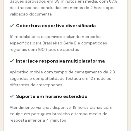
Saques aprovados em 89 minutos em media, com 87%
das transacoes concluidas em menos de 2 horas apos
validacao documental
Cobertura esportiva diversificada
51 modalidades disponiveis incluindo mercados
especificos para Brasileirao Serie B e competicoes
regionais com 160 tipos de apostas
Interface responsiva multiplataforma
Aplicativo mobile com tempo de carregamento de 2.3
segundos e compatibilidade testada em 12 modelos
diferentes de smartphones
Suporte em horario estendido
Atendimento via chat disponivel 19 horas diarias com
equipe em portugues brasileiro e tempo medio de
resposta inferior a 4 minutos