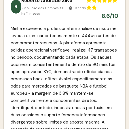
Roberto Andrade Silva
R
Sao Jose dos Campos, SP ·
Usando
ha 11 meses
8.6/10
Minha experiencia profissional em analise de risco me
levou a examinar criteriosamente o 444win antes de
comprometer recursos. A plataforma apresenta
solidez operacional verificavel: realizei 47 transacoes
no periodo, documentando cada etapa. Os saques
ocorreram consistentemente dentro de 90 minutos
apos aprovacao KYC, demonstrando eficiencia nos
processos back-office. Avaliei especificamente as
odds para mercados de basquete NBA e futebol
europeu - a margem de 3.8% mantem-se
competitiva frente a concorrentes diretos.
Identifiquei, contudo, inconsistencias pontuais: em
duas ocasioes o suporte forneceu informacoes
divergentes sobre limites de aposta maxima. A