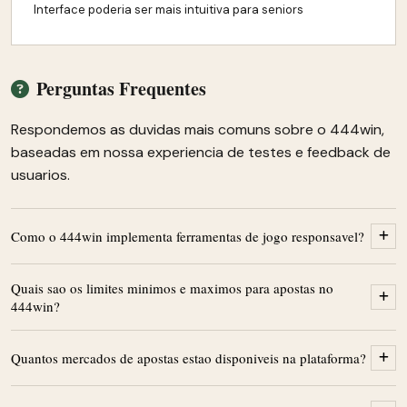
Interface poderia ser mais intuitiva para seniors
Perguntas Frequentes
Respondemos as duvidas mais comuns sobre o 444win,
baseadas em nossa experiencia de testes e feedback de
usuarios.
Como o 444win implementa ferramentas de jogo responsavel?
Quais sao os limites minimos e maximos para apostas no
444win?
Quantos mercados de apostas estao disponiveis na plataforma?