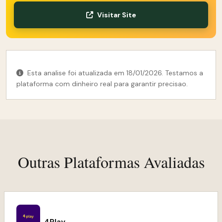
Visitar Site
Esta analise foi atualizada em 18/01/2026. Testamos a
plataforma com dinheiro real para garantir precisao.
Outras Plataformas Avaliadas
4Play