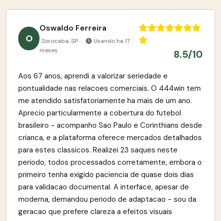
Oswaldo Ferreira
O
Sorocaba, SP ·
Usando ha 17
meses
8.5/10
Aos 67 anos, aprendi a valorizar seriedade e
pontualidade nas relacoes comerciais. O 444win tem
me atendido satisfatoriamente ha mais de um ano.
Aprecio particularmente a cobertura do futebol
brasileiro - acompanho Sao Paulo e Corinthians desde
crianca, e a plataforma oferece mercados detalhados
para estes classicos. Realizei 23 saques neste
periodo, todos processados corretamente, embora o
primeiro tenha exigido paciencia de quase dois dias
para validacao documental. A interface, apesar de
moderna, demandou periodo de adaptacao - sou da
geracao que prefere clareza a efeitos visuais