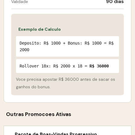
90 dias
Validade
Exemplo de Calculo
Deposito: R$ 1000 + Bonus: R$ 1000 = R$
2000
Rollover 18x: R$ 2000 x 18 =
R$ 36000
Voce precisa apostar R$ 36000 antes de sacar os
ganhos do bonus.
Outras Promocoes Ativas
Pacote de Boas-Vindas Progressivo