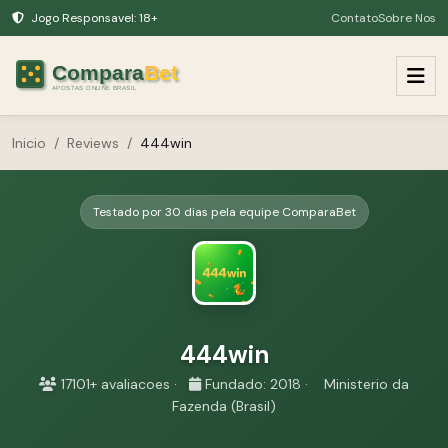
Contato
Sobre Nos
Jogo Responsavel: 18+
Inicio
Reviews
444win
Testado por 30 dias pela equipe ComparaBet
444win
17101+ avaliacoes ·
Fundado: 2018 ·
Ministerio da
Fazenda (Brasil)