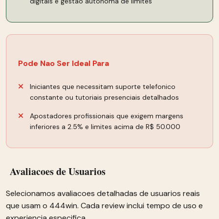
digitais e gestao autonoma de limites
Pode Nao Ser Ideal Para
Iniciantes que necessitam suporte telefonico
constante ou tutoriais presenciais detalhados
Apostadores profissionais que exigem margens
inferiores a 2.5% e limites acima de R$ 50.000
Avaliacoes de Usuarios
Selecionamos avaliacoes detalhadas de usuarios reais
que usam o 444win. Cada review inclui tempo de uso e
experiencia especifica.