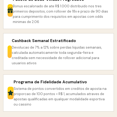
Bonus escalonado de ate R$ 1.000 distribuido nos tres
primeiros depositos, com rollover de 18x e prazo de 90 dias
para cumprimento dos requisitos em apostas com odds
minimas de 2.06
Cashback Semanal Estratificado
Devolucao de 7% a 12% sobre perdas liquidas semanais,
calculada automaticamente toda segunda-feira e
creditada sem necessidade de rollover adicional para
usuarios ativos
Programa de Fidelidade Acumulativo
Sistema de pontos convertidos em creditos de aposta na
proporcao de 100 pontos = R$ 1, acumulados atraves de
apostas qualificadas em qualquer modalidade esportiva
ou cassino