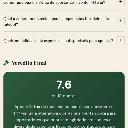
Como funciona o sistema de apostas ao vivo do 444win?
Qual a cobertura oferecida para campeonatos brasileiros de
futebol?
Quais modalidades de esports estao disponiveis para apostas?
Veredito Final
7.6
de 10 pontos
Apos 40 dias de observacao cautelosa, considero o
444win uma alternativa operacionalmente solida para
apostadores que priorizam agilidade em saques e
diversidade esportiva. Recomendo, contudo, atencao