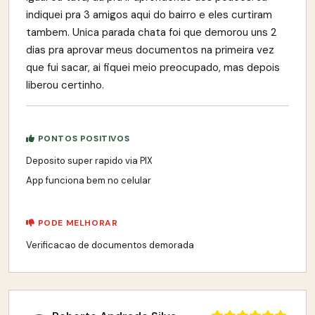
indiquei pra 3 amigos aqui do bairro e eles curtiram
tambem. Unica parada chata foi que demorou uns 2
dias pra aprovar meus documentos na primeira vez
que fui sacar, ai fiquei meio preocupado, mas depois
liberou certinho.
PONTOS POSITIVOS
Deposito super rapido via PIX
App funciona bem no celular
PODE MELHORAR
Verificacao de documentos demorada