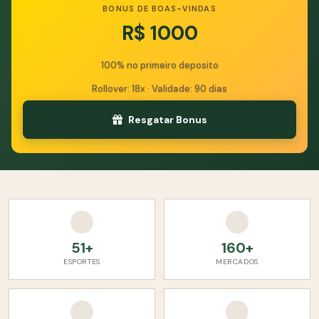
BONUS DE BOAS-VINDAS
R$ 1000
100% no primeiro deposito
Rollover: 18x · Validade: 90 dias
Resgatar Bonus
51+
160+
ESPORTES
MERCADOS