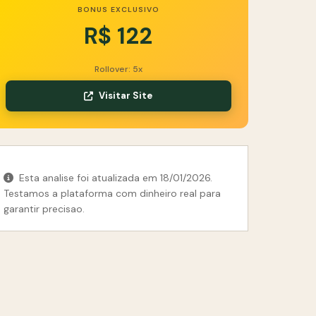
BONUS EXCLUSIVO
R$ 122
Rollover: 5x
Visitar Site
Esta analise foi atualizada em 18/01/2026.
Testamos a plataforma com dinheiro real para
garantir precisao.