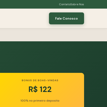
Contato
Sobre Nos
Fale Conosco
BONUS DE BOAS-VINDAS
R$ 122
100% no primeiro deposito