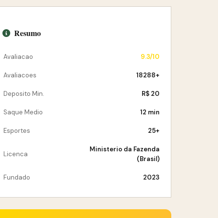
Resumo
Avaliacao
9.3/10
Avaliacoes
18288+
Deposito Min.
R$ 20
Saque Medio
12 min
Esportes
25+
Ministerio da Fazenda
Licenca
(Brasil)
Fundado
2023