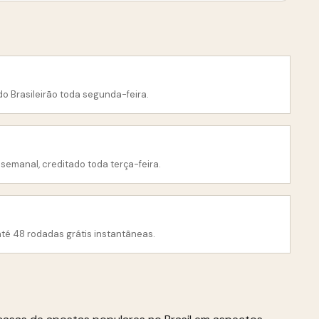
o Brasileirão toda segunda-feira.
 semanal, creditado toda terça-feira.
té 48 rodadas grátis instantâneas.