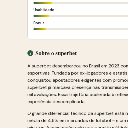
Usabilidade
Bonus
Sobre o superbet
A superbet desembarcou no Brasil em 2023 com
esportivas. Fundada por ex-jogadores e estatí
conquistou apostadores exigentes com promoçõ
superbet já marcava presença nas transmissões d
mil avaliações. Essa trajetória acelerada é refl
experiência descomplicada.
O grande diferencial técnico da superbet est
média de 4,6% em mercados de futebol – e um
minutos. A navegação pelo app permite múltip