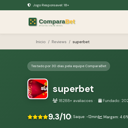
Jogo Responsavel: 18+
Inicio
Reviews
superbet
Testado por 30 dias pela equipe ComparaBet
superbet
18288+ avaliacoes ·
Fundado: 202
9.3/10
|
|
Saque: ~12min
Margem: 4.6