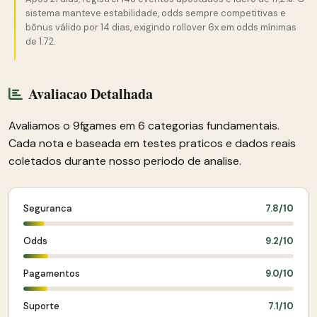
sistema manteve estabilidade, odds sempre competitivas e
bônus válido por 14 dias, exigindo rollover 6x em odds mínimas
de 1.72.
Avaliacao Detalhada
Avaliamos o 9fgames em 6 categorias fundamentais.
Cada nota e baseada em testes praticos e dados reais
coletados durante nosso periodo de analise.
Seguranca
7.8/10
Odds
9.2/10
Pagamentos
9.0/10
Suporte
7.1/10