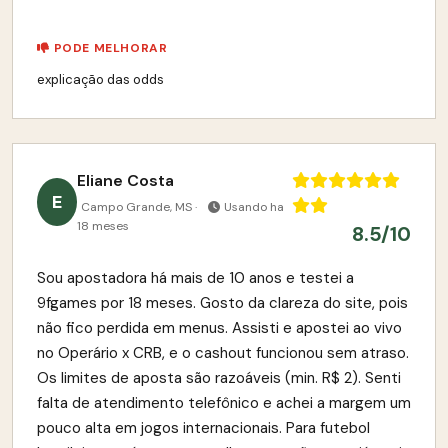
PODE MELHORAR
explicação das odds
Eliane Costa
E
Campo Grande, MS ·
Usando ha
18 meses
8.5/10
Sou apostadora há mais de 10 anos e testei a
9fgames por 18 meses. Gosto da clareza do site, pois
não fico perdida em menus. Assisti e apostei ao vivo
no Operário x CRB, e o cashout funcionou sem atraso.
Os limites de aposta são razoáveis (min. R$ 2). Senti
falta de atendimento telefônico e achei a margem um
pouco alta em jogos internacionais. Para futebol