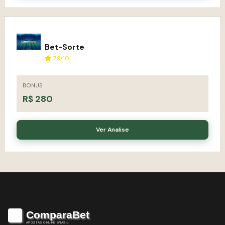
Bet-Sorte
7.9/10
BONUS
R$ 280
Ver Analise