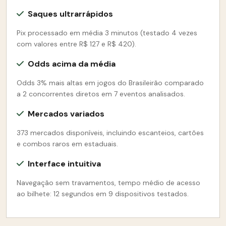
Saques ultrarrápidos
Pix processado em média 3 minutos (testado 4 vezes
com valores entre R$ 127 e R$ 420).
Odds acima da média
Odds 3% mais altas em jogos do Brasileirão comparado
a 2 concorrentes diretos em 7 eventos analisados.
Mercados variados
373 mercados disponíveis, incluindo escanteios, cartões
e combos raros em estaduais.
Interface intuitiva
Navegação sem travamentos, tempo médio de acesso
ao bilhete: 12 segundos em 9 dispositivos testados.