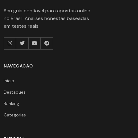
Seu guia confiavel para apostas online
no Brasil. Analises honestas baseadas
em testes reais.
NAVEGACAO
Inicio
Destaques
Ranking
Categorias