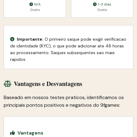
N/A
1-3 dias
Gratis
Gratis
Importante:
O primeiro saque pode exigir verificacao
de identidade (KYC), o que pode adicionar ate 48 horas
ao processamento. Saques subsequentes sao mais
rapidos.
Vantagens e Desvantagens
Baseado em nossos testes praticos, identificamos os
principais pontos positivos e negativos do 9fgames:
Vantagens