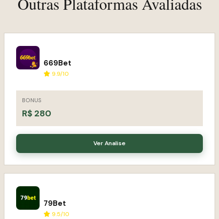
Outras Plataformas Avaliadas
669Bet
9.9/10
BONUS
R$ 280
Ver Analise
79Bet
9.5/10