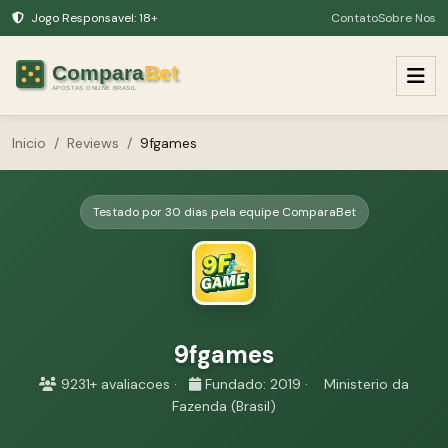
Contato
Sobre Nos
Jogo Responsavel: 18+
Inicio
Reviews
9fgames
Testado por 30 dias pela equipe ComparaBet
9fgames
9231+ avaliacoes ·
Fundado: 2019 ·
Ministerio da
Fazenda (Brasil)