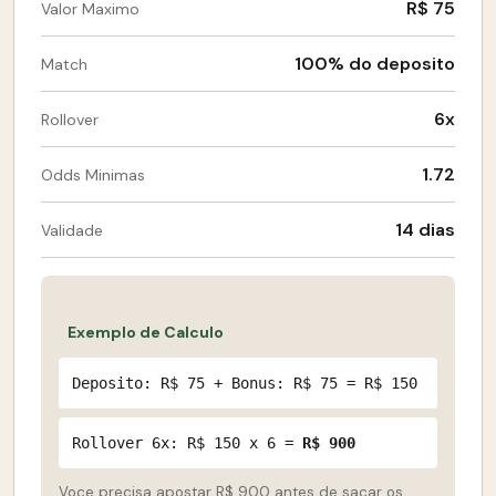
R$ 75
Valor Maximo
100% do deposito
Match
6x
Rollover
1.72
Odds Minimas
14 dias
Validade
Exemplo de Calculo
Deposito: R$ 75 + Bonus: R$ 75 = R$ 150
Rollover 6x: R$ 150 x 6 =
R$ 900
Voce precisa apostar R$ 900 antes de sacar os