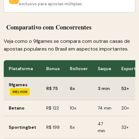
exclusivo para apostas múltiplas.
Comparativo com Concorrentes
Veja como o 9fgames se compara com outras casas de
apostas populares no Brasil em aspectos importantes.
Plataforma
Bonus
Rollover
Saque
Esporte
9fgames
R$ 75
6x
3 min
52+
MELHOR
Betano
R$ 122
10x
74 min
20+
47
Sportingbet
R$ 199
8x
32+
min