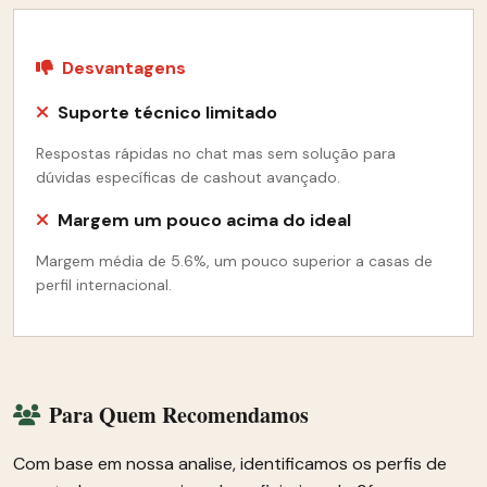
Desvantagens
Suporte técnico limitado
Respostas rápidas no chat mas sem solução para
dúvidas específicas de cashout avançado.
Margem um pouco acima do ideal
Margem média de 5.6%, um pouco superior a casas de
perfil internacional.
Para Quem Recomendamos
Com base em nossa analise, identificamos os perfis de