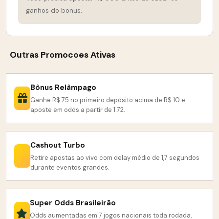
ganhos do bonus.
Outras Promocoes Ativas
Bônus Relâmpago
Ganhe R$ 75 no primeiro depósito acima de R$ 10 e
aposte em odds a partir de 1.72.
Cashout Turbo
Retire apostas ao vivo com delay médio de 1,7 segundos
durante eventos grandes.
Super Odds Brasileirão
Odds aumentadas em 7 jogos nacionais toda rodada,