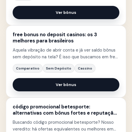
Ver bônus
free bonus no deposit casinos: os 3
melhores para brasileiros
Aquela vibração de abrir conta e já ver saldo bônus
sem depósito na tela? É isso que buscamos em free
bonus no deposit casinos. Selecionamos opções
Comparativo
Sem Depósito
Cassino
com ofertas reais p...
Ver bônus
código promocional betesporte:
alternativas com bônus fortes e reputação
sólida
Buscando código promocional betesporte? Nosso
veredito: há ofertas equivalentes ou melhores em