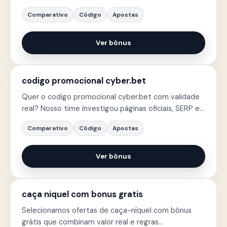
casas com presença digital mais ativa e termos de
Comparativo
Código
Apostas
bônus mais claros. Vas...
Ver bônus
codigo promocional cyber.bet
Quer o codigo promocional cyber.bet com validade
real? Nosso time investigou páginas oficiais, SERP e
discussões em fóruns para separar ofertas ativas de
Comparativo
Código
Apostas
cupons recicl...
Ver bônus
caça niquel com bonus gratis
Selecionamos ofertas de caça-níquel com bônus
grátis que combinam valor real e regras