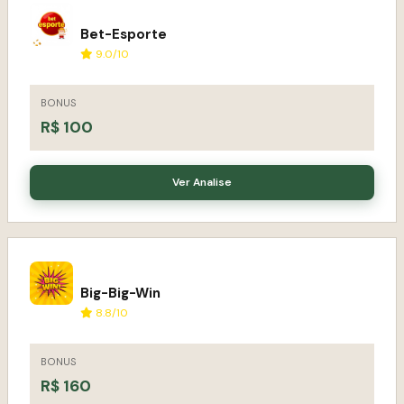
Bet-Esporte
9.0/10
BONUS
R$ 100
Ver Analise
Big-Big-Win
8.8/10
BONUS
R$ 160