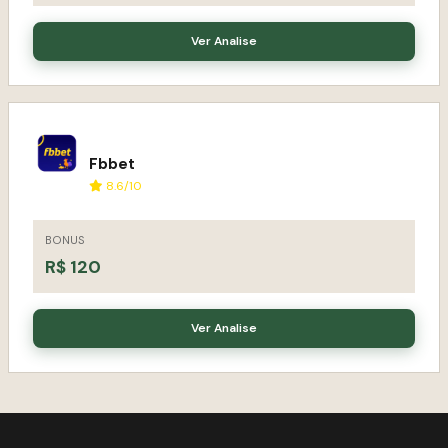
Ver Analise
Fbbet
8.6/10
BONUS
R$ 120
Ver Analise