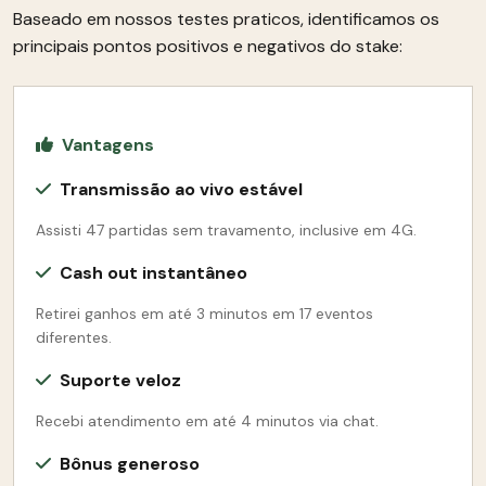
Baseado em nossos testes praticos, identificamos os
principais pontos positivos e negativos do stake:
Vantagens
Transmissão ao vivo estável
Assisti 47 partidas sem travamento, inclusive em 4G.
Cash out instantâneo
Retirei ganhos em até 3 minutos em 17 eventos
diferentes.
Suporte veloz
Recebi atendimento em até 4 minutos via chat.
Bônus generoso