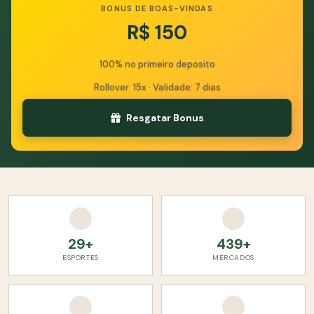
BONUS DE BOAS-VINDAS
R$ 150
100% no primeiro deposito
Rollover: 15x · Validade: 7 dias
Resgatar Bonus
29+
439+
ESPORTES
MERCADOS