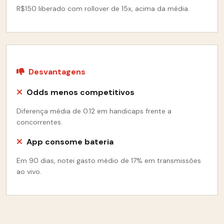
R$150 liberado com rollover de 15x, acima da média.
Desvantagens
Odds menos competitivos
Diferença média de 0.12 em handicaps frente a
concorrentes.
App consome bateria
Em 90 dias, notei gasto médio de 17% em transmissões
ao vivo.