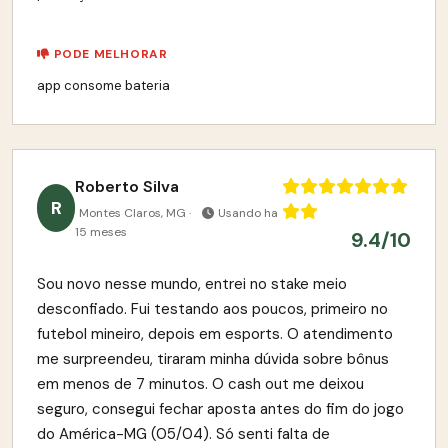
PODE MELHORAR
app consome bateria
Roberto Silva
R
Montes Claros, MG ·
Usando ha
15 meses
9.4/10
Sou novo nesse mundo, entrei no stake meio
desconfiado. Fui testando aos poucos, primeiro no
futebol mineiro, depois em esports. O atendimento
me surpreendeu, tiraram minha dúvida sobre bônus
em menos de 7 minutos. O cash out me deixou
seguro, consegui fechar aposta antes do fim do jogo
do América-MG (05/04). Só senti falta de