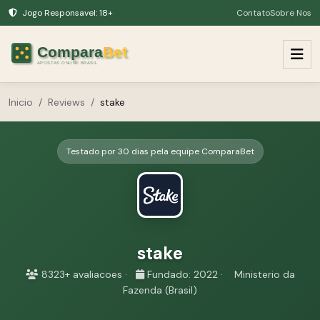
Contato
Sobre Nos
Jogo Responsavel: 18+
Inicio
Reviews
stake
Testado por 30 dias pela equipe ComparaBet
stake
8323+ avaliacoes ·
Fundado: 2022 ·
Ministerio da
Fazenda (Brasil)